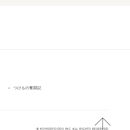
つけもの奮闘記
© KOHSEIFOODS INC. ALL RIGHTS RESERVED.