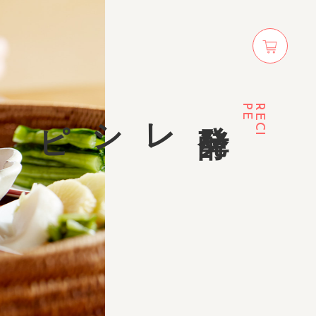
オ
ン
ラ
イ
レシピ
発
酵
ン
シ
ョ
ッ
プ