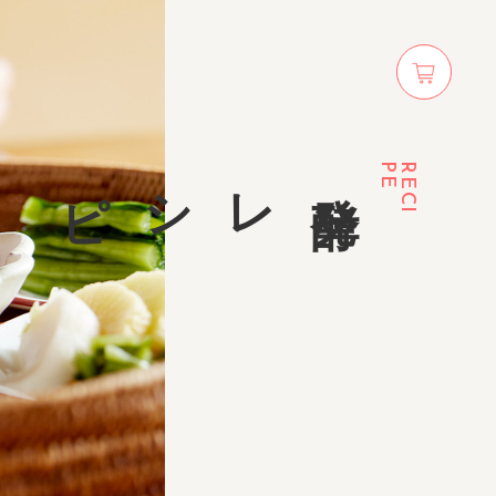
オ
ン
ラ
イ
レシピ
発
酵
ン
シ
ョ
ッ
プ