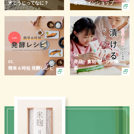
米こうじってなに？
オンラインショップ
04.
03.
商品・食材でレシピ検
簡単＆時短 発酵レシピ
索